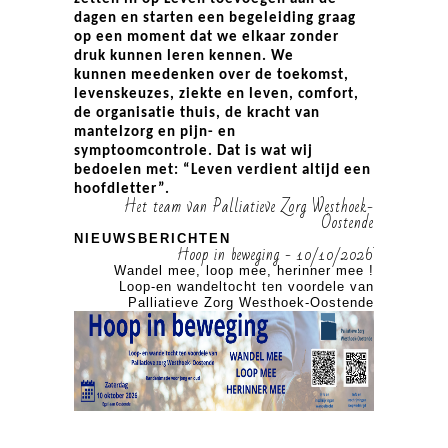
dagen en starten een begeleiding graag
op een moment dat we elkaar zonder
druk kunnen leren kennen. We
kunnen meedenken over de toekomst,
levenskeuzes, ziekte en leven, comfort,
de organisatie thuis, de kracht van
mantelzorg en pijn- en
symptoomcontrole. Dat is wat wij
bedoelen met: “Leven verdient altijd een
hoofdletter”.
Het team van Palliatieve Zorg Westhoek-
Oostende
NIEUWSBERICHTEN
 10/10/2026
Hoop in beweging - 10/10/2026
mee.
Wandel mee, loop mee, herinner mee !
Wandel mee
e van
Loop-en wandeltocht ten voordele van
Loop-en wa
nde
Palliatieve Zorg Westhoek-Oostende
Palliatiev