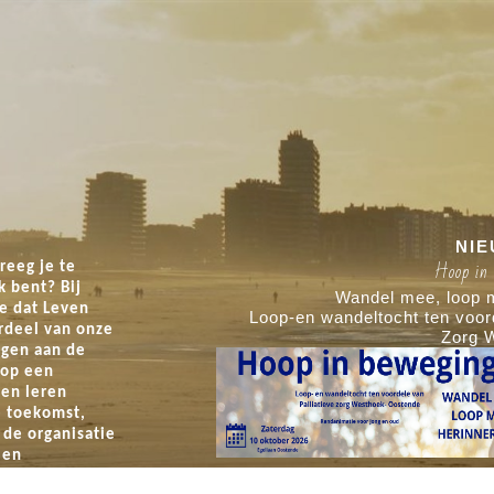
NI
Hoop in beweging - 10/10/2026
Hoop in
reeg je te
k bent? Bij
, loop mee, herinner mee.
Wandel mee, loop m
e dat Leven
n voordele van Palliatieve
Loop-en wandeltocht ten voord
rdeel van onze
Zorg Westhoek-Oostende
Zorg 
egen aan de
 op een
en leren
 toekomst,
 de organisatie
 en
elen met: