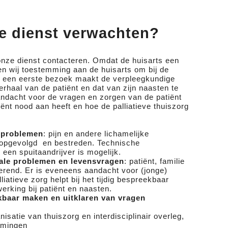
.
Westhoek-Oostende
e dienst verwachten?
onze dienst contacteren. Omdat de huisarts een
en wij toestemming aan de huisarts om bij de
ns een eerste bezoek maakt de verpleegkundige
verhaal van de patiënt en dat van zijn naasten te
andacht voor de vragen en zorgen van de patiënt
iënt nood aan heeft en hoe de palliatieve thuiszorg
e problemen
: pijn en andere lichamelijke
pgevolgd en bestreden. Technische
 een spuitaandrijver is mogelijk.
ale problemen en levensvragen
: patiënt, familie
erend. Er is eveneens aandacht voor (jonge)
iatieve zorg helpt bij het tijdig bespreekbaar
erking bij patiënt en naasten.
kbaar maken en uitklaren van vragen
anisatie van thuiszorg en interdisciplinair overleg,
omingen