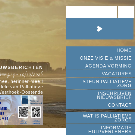
HOME
ONZE VISIE & MISSIE
AGENDA VORMING
EUWSBERICHTEN
 beweging - 10/10/2026
Hoop in bewegin
VACATURES
ee, herinner mee !
Wandel mee, loop mee, h
STEUN PALLIATIEVE
ZORG
ele van Palliatieve
Loop-en wandeltocht ten voordele van
Westhoek-Oostende
Zorg Westho
INSCHRIJVEN
NIEUWSBRIEF
CONTACT
WAT IS PALLIATIEVE
ZORG?
INFORMATIE
HULPVERLENERS