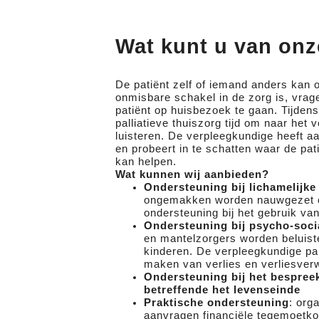
“Leven verdient altijd een hoofdletter”
Het team van Palliatieve Zorg 
Wat kunt u van onz
De patiënt zelf of iemand anders kan 
onmisbare schakel in de zorg is, vrag
patiënt op huisbezoek te gaan. Tijde
palliatieve thuiszorg tijd om naar het 
luisteren. De verpleegkundige heeft a
en probeert in te schatten waar de pat
kan helpen.
Wat kunnen wij aanbieden?
Ondersteuning bij lichamelijk
ongemakken worden nauwgezet o
ondersteuning bij het gebruik van
Ondersteuning bij psycho-soci
en mantelzorgers worden beluist
kinderen. De verpleegkundige pall
maken van verlies en verliesverw
Ondersteuning bij het bespree
betreffende het levenseinde
Praktische ondersteuning
: org
aanvragen financiële tegemoetk