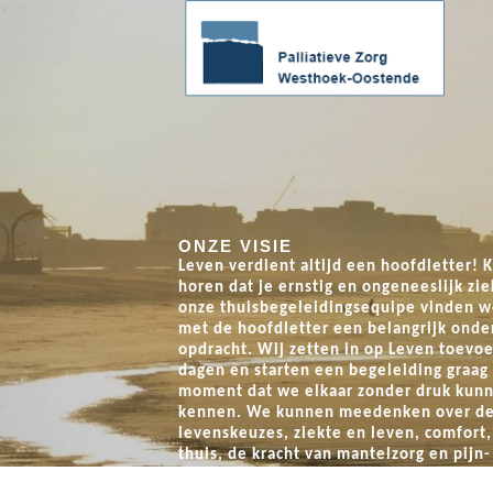
ONZE VISIE
Hoop in beweging - 10/10/2026
Leven
verdient altijd een hoofdletter! K
horen dat je ernstig en ongeneeslijk zie
el mee, loop mee, herinner mee !
Wandel mee
onze thuisbegeleidingsequipe vinden w
ocht ten voordele van Palliatieve
Loop-en wandeltocht te
met de hoofdletter een belangrijk onde
Zorg Westhoek-Oostende
opdracht. Wij zetten in op Leven toevo
dagen en starten een begeleiding graag
moment dat we elkaar zonder druk kunn
kennen. We kunnen meedenken over de
levenskeuzes, ziekte en leven, comfort,
thuis, de kracht van mantelzorg en pijn-
symptoomcontrole. Dat is wat wij bedo