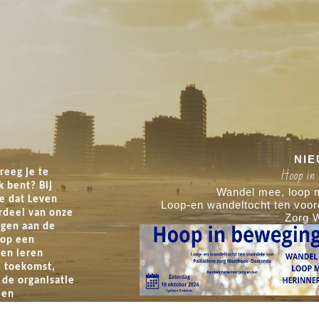
NI
Hoop in beweging - 10/10/2026
Hoop in
reeg je te
k bent? Bij
, loop mee, herinner mee.
Wandel mee, loop m
e dat Leven
n voordele van Palliatieve
Loop-en wandeltocht ten voord
rdeel van onze
Zorg Westhoek-Oostende
Zorg 
egen aan de
 op een
en leren
 toekomst,
 de organisatie
 en
elen met: