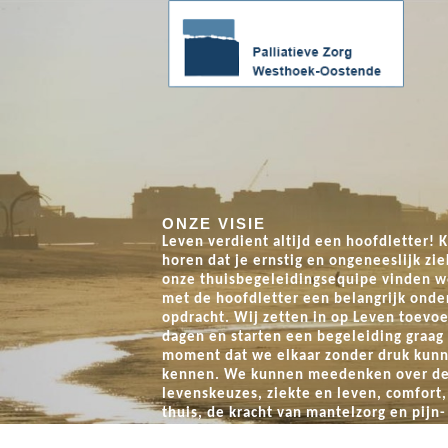
ONZE VISIE
Hoop in beweging - 10/10/2026
Leven
verdient altijd een hoofdletter! K
horen dat je ernstig en ongeneeslijk zie
el mee, loop mee, herinner mee !
Wandel mee
onze thuisbegeleidingsequipe vinden w
ocht ten voordele van Palliatieve
Loop-en wandeltocht te
met de hoofdletter een belangrijk onde
Zorg Westhoek-Oostende
opdracht. Wij zetten in op Leven toevo
dagen en starten een begeleiding graag
moment dat we elkaar zonder druk kunn
kennen. We kunnen meedenken over de
levenskeuzes, ziekte en leven, comfort,
thuis, de kracht van mantelzorg en pijn-
symptoomcontrole. Dat is wat wij bedo