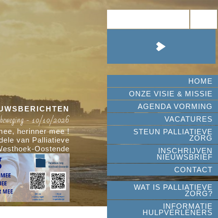
HOME
ONZE VISIE & MISSIE
AGENDA VORMING
EUWSBERICHTEN
 beweging - 10/10/2026
Hoop in bewegin
VACATURES
ee, herinner mee !
Wandel mee, loop mee, h
STEUN PALLIATIEVE
ZORG
ele van Palliatieve
Loop-en wandeltocht ten voordele van
Westhoek-Oostende
Zorg Westho
INSCHRIJVEN
NIEUWSBRIEF
CONTACT
WAT IS PALLIATIEVE
ZORG?
INFORMATIE
HULPVERLENERS