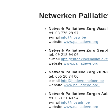
“Leven verdient altijd een hoofdletter”
Het team van Palliatieve Zorg 
Netwerken Palliati
Netwerk Palliatieve Zorg Waas
tel. 03 776 29 97
e-mail
info@npzw.be
website
www.palliatieve.org
Netwerk Palliatieve Zorg Gent
tel. 09 218 94 06
e-mail
npz.genteeklo@palliatieve
website
www.palliatieve.org
Netwerk Palliatieve Zorg Zuid
tel. 055 20 74 00
e-mail
info@hetlevenhelpen.be
website
www.palliatieve.org
Netwerk Palliatieve Zorgen Aa
tel. 053 21 40 94
e-mail
info@npzadn.be
website
www.palliatieve.org