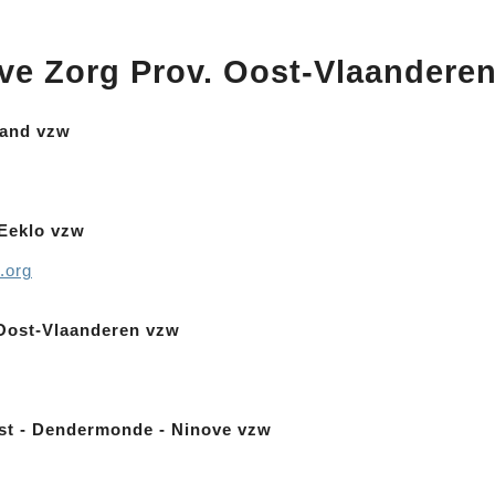
.
Westhoek-Oostende
eve Zorg Prov. Oost-Vlaandere
land vzw
-Eeklo vzw
.org
-Oost-Vlaanderen vzw
lst - Dendermonde - Ninove vzw