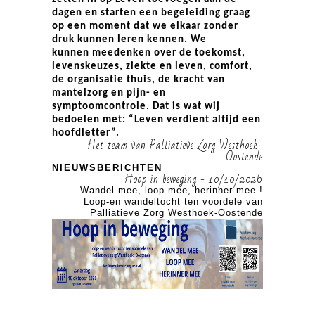
dagen en starten een begeleiding graag
op een moment dat we elkaar zonder
druk kunnen leren kennen. We
kunnen meedenken over de toekomst,
levenskeuzes, ziekte en leven, comfort,
de organisatie thuis, de kracht van
mantelzorg en pijn- en
symptoomcontrole. Dat is wat wij
bedoelen met: “Leven verdient altijd een
hoofdletter”.
Het team van Palliatieve Zorg Westhoek-
Oostende
NIEUWSBERICHTEN
 10/10/2026
Hoop in beweging - 10/10/2026
mee.
Wandel mee, loop mee, herinner mee !
Wandel mee
e van
Loop-en wandeltocht ten voordele van
Loop-en wa
nde
Palliatieve Zorg Westhoek-Oostende
Palliatiev